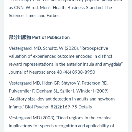
as CNN, Wired, Men's Health, Business Standard, The
Science Times, and Forbes.
部分出版物 Part of Publication
Vestergaard, MD, Schultz, W (2020), “Retrospective
valuation of experienced outcome encoded in distinct
reward representations in the anterior insula and amygdala”
Journal of Neuroscience 40 (46) 8938-8950
Vestergaard MD, Hden GP, Shtyrov Y, Patterson RD,
Pulvermller F, Denham SL, Sziller I, Winkler I (2009),
“Auditory size-deviant detection in adults and newborn
infants.” Biol Psychol 82(2):169-75 Details
Vestergaard MD (2003), “Dead regions in the cochlea:
implications for speech recognition and applicability of