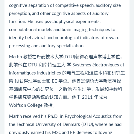
cognitive separation of competitive speech, auditory size
perception, and other cognitive aspects of auditory
function. He uses psychophysical experiments,
computational models and brain imaging techniques to
identify behavioral and neurological indicators of reward
processing and auditory specialization.
Martin 教授在丹麦技术大学(DTU)获得心理声学博士学位，
此前他在 DTU 和南特理工大 学 Systèmes électroniques et
Informatiques Industrielles 的电气工程和通信本科和研究生
阶 段获得理学硕士和 EE 学位。他曾是剑桥大学听觉神经
基础研究中心的研究员，之后他 在生理学，发展和神经科
学系研究奖励系统的认知方面。他于 2011 年成为
Wolfson College 教授。
Martin received his Ph.D. in Psychological Acoustics from
the Technical University of Denmark (DTU), where he had
previously earned his MSc and EE degrees following