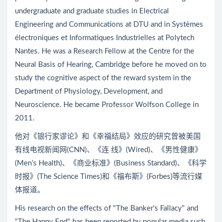
undergraduate and graduate studies in Electrical
Engineering and Communications at DTU and in Systèmes
électroniques et Informatiques Industrielles at Polytech
Nantes. He was a Research Fellow at the Centre for the
Neural Basis of Hearing, Cambridge before he moved on to
study the cognitive aspect of the reward system in the
Department of Physiology, Development, and
Neuroscience. He became Professor Wolfson College in
2011.
他对《银行家谬论》和《幸福结局》效应的研究曾被美国
有线电视新闻网(CNN)、《连 线》(Wired)、《男性健康》
(Men’s Health)、《商业标准》(Business Standard)、《科学
时报》(The Science Times)和《福布斯》(Forbes)等流行媒
体报道。
His research on the effects of "The Banker's Fallacy" and
"The Happy End" has been reported by popular media such