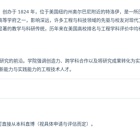
te，简称 RPI）创办于 1824 年，位于美国纽约州奥尔巴尼附近的特洛伊，是一
类高等学府之一，影响深远，许多工程与科技领域的先驱与校友对现代
有显著的教学与科研传统，历年来在美国高校排名与工程学科评价中均
跨学科研究的前沿。学院强调创造力、跨学科合作以及将研究成果转化为
新能力与实践能力的工程技术人才。
），可直接从本科直博（视具体申请与评估而定）。