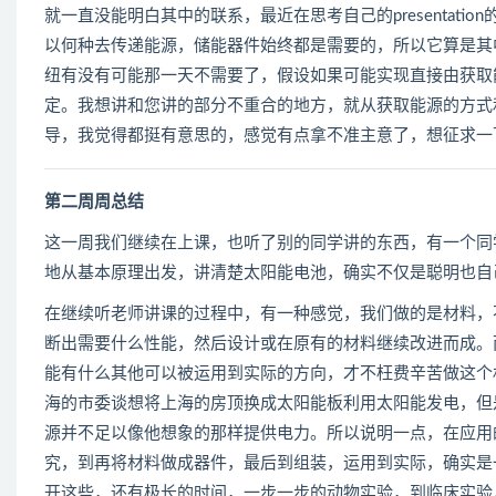
就一直没能明白其中的联系，最近在思考自己的presentat
以何种去传递能源，储能器件始终都是需要的，所以它算是其
纽有没有可能那一天不需要了，假设如果可能实现直接由获取能源到
定。我想讲和您讲的部分不重合的地方，就从获取能源的方式
导，我觉得都挺有意思的，感觉有点拿不准主意了，想征求一
第二周周总结
这一周我们继续在上课，也听了别的同学讲的东西，有一个同
地从基本原理出发，讲清楚太阳能电池，确实不仅是聪明也自
在继续听老师讲课的过程中，有一种感觉，我们做的是材料，
断出需要什么性能，然后设计或在原有的材料继续改进而成。
能有什么其他可以被运用到实际的方向，才不枉费辛苦做这个
海的市委谈想将上海的房顶换成太阳能板利用太阳能发电，但
源并不足以像他想象的那样提供电力。所以说明一点，在应用
究，到再将材料做成器件，最后到组装，运用到实际，确实是
开这些，还有极长的时间，一步一步的动物实验，到临床实验