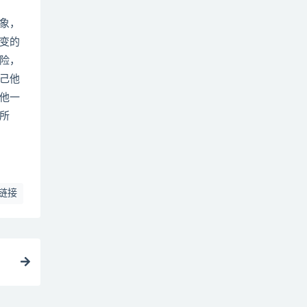
象，
变的
险，
己他
他一
所
链接