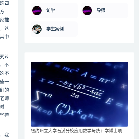
这四
访学
导师
方
家推
。这
学生案例
其中
究过
，不
这不
些一
们的
老师
时
坚持
纽约州立大学石溪分校应用数学与统计学博士项
，我