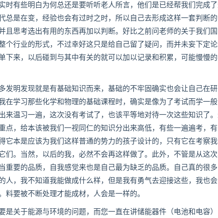
实时有些明白为何总还是要听听老人所言，他们是已经帮我们完成了
代总是在变，经验也会有过时之时，所以自己去形成这样一套判断的
并且思考选出有用的东西再加以判断。好比之前问老师的关于我们国
整个行业的形式，不过幸好这只是给自己留了疑问，而并未妄下定论
单下来，以后碰到与其中有关的就可以加以记录和积累，可能慢慢的
多发明发现就是有基础知识而来，基础的不牢固确实也会让自己在研
我在学习那些化学和物理的基础课程时，确实是像为了考试而学一般
出来温习一遍，这次没有考试了，也该平等地对待一次这些知识了。
重点，给本该被我们一视同仁的知识分出来高低，有些一遍遍考，有
得它本是应该为我们这样普通的势力的孩子设计的，只有它在考察我
它们。当然，以后的我，必然不会再这样做了。此外，不管是从这次
当重要的品质，自我感觉来也是自己最为缺乏的品质。自己真的很多
的人，我不知道我能做成什么样，但是我有勇气去迎接这些，我也会
。料要被不断处理才能成材，人会是一样的。
要是关于能源与环境的问题，而您一直在讲储能器件（电池和电容）