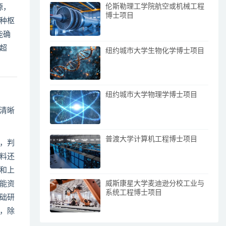
伦斯勒理工学院航空或机械工程
源，
博士项目
种枢
能确
超
纽约城市大学生物化学博士项目
纽约城市大学物理学博士项目
清晰
普渡大学计算机工程博士项目
，判
料还
和上
威斯康星大学麦迪逊分校工业与
能资
系统工程博士项目
础研
，除