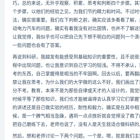
巧，总的来说，无外乎观察、积累、思考和判断四个步骤。其
个步骤，以他们的经验之见，为我们节约精力和时间。不过时
法，确实很重要。我们在下判断之前，确实应该多看看了解，
动电力汽车的问题，确实有着我没有对比国情，也并不了解这
让我觉得，我似乎也可以把自己先下想不明白的问题列一个清
一些问题也会有了答案。
再说到科研，我越发有能感受到基础知识的重要性，且不说很
程中出现问题，也让我意识到自己学习的短浅。不得不承认，
考的东西，自己掌握得是相当的不牢固啊。回去以后，要再翻
禁让我在思考，为什么我们的大学做的这么不好，我们画出了
分不考。教育，本来不是为那些自律或天才的人设计的，我觉
时候平等了那些知识，我们也才能被逼得去认真学习它们掌握
的讲述还是自己做实验的经历，耐性和毅力，确实是在其中相
候，是一个脾气相当急躁，遇到一点点挫折就会觉得没了救了
把自己磨练下去，老师也说了，没有人是天生就适合做科研的
然后，想和老师讨论一下两个问题。一个是，嗯，就是我们主